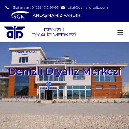
Bizi arayın: 0 (258) 212 96 66
bilgi@denizlidiyaliz.com
ANLAŞMAMIZ VARDIR.
Denizli Diyaliz Merkezi