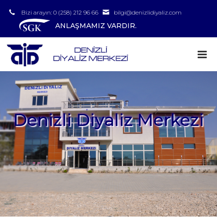
Bizi arayın: 0 (258) 212 96 66
bilgi@denizlidiyaliz.com
ANLAŞMAMIZ VARDIR.
Denizli Diyaliz Merkezi