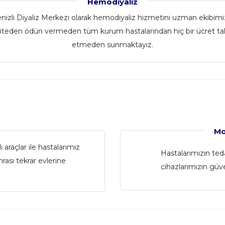
Hemodiyaliz
nizli Diyaliz Merkezi olarak hemodiyaliz hizmetini uzman ekibimi
liteden ödün vermeden tüm kurum hastalarından hiç bir ücret ta
etmeden sunmaktayız.
Mo
 araçlar ile hastalarımız
Hastalarımızın te
rası tekrar evlerine
cihazlarımızın güven