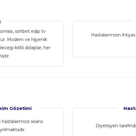
i
onrası, sohbet edip tv
Hastalarımızın ihtiya
ur. Modern ve hijyenik
ceği kilitli dolaplar, her
iştir.
kim Gözetimi
Hast
 hastalarımıza seans
Diyetisyen tarafında
rılmaktadır.