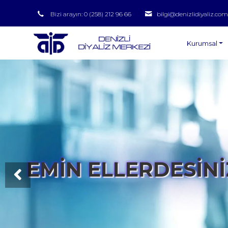
Bizi arayın: 0 (258) 212 96 66
bilgi@denizlidiyaliz.com
Kurumsal
EMİN ELLERDESİNİ